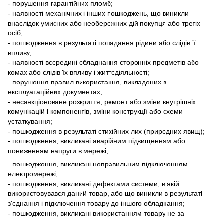
- порушення гарантійних пломб;
- наявності механічних і інших пошкоджень, що виникли
внаслідок умисних або необережних дій покупця або третіх
осіб;
- пошкодження в результаті попадання рідини або слідів її
впливу;
- наявності всередині обладнання сторонніх предметів або
комах або слідів їх впливу і життєдіяльності;
- порушення правил використання, викладених в
експлуатаційних документах;
- несанкціоноване розкриття, ремонт або зміни внутрішніх
комунікацій і компонентів, зміни конструкції або схеми
устаткування;
- пошкодження в результаті стихійних лих (природних явищ);
- пошкодження, викликані аварійним підвищенням або
пониженням напруги в мережі;
- пошкодження, викликані неправильним підключенням
електромережі;
- пошкодження, викликані дефектами системи, в якій
використовувався даний товар, або що виникли в результаті
з'єднання і підключення товару до іншого обладнання;
- пошкодження, викликані використанням товару не за