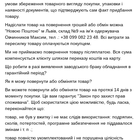
умови збереження товарного вигляду покупки, упаковки і
наявності документів, що підтверджують сам факт придбання
товару.
Надіслати товар на повернення грошей або обмін можна
"Новою Поштою" м Львів, склад №9 на ім'я одержувача
Овчинников Максим, тел .: +38 099 082 23 48. Всі витрати за
пересилку товару оплачуються покупцем.
Ми не приймаємо повернення товару післяплатою. Вся сума
компенсується клієнту шляхом переказу коштів на карту.
Що робити в разі виявлення заводського браку обладнання в
гарантійний період?
Як я можу повернути або обміняти товар?
Ви можете повернути або обміняти товар на протязі 14 днів з
моменту покупки. Це вам гарантує "Закон про захист прав
споживача". Щоб скористатися цією можливістю, будь ласка,
переконайтеся що:
товар, не був у вжитку і не має слідів використання: подряпин,
сколів, потертостей, програмне забезпечення не піддавалося
змінам і т. п .;
товар повністю укомплектований і не порушена цілісність