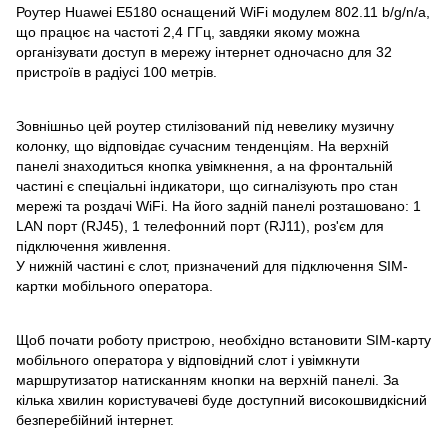
Роутер Huawei E5180 оснащений WiFi модулем 802.11 b/g/n/a,
що працює на частоті 2,4 ГГц, завдяки якому можна
організувати доступ в мережу інтернет одночасно для 32
пристроїв в радіусі 100 метрів.
Зовнішньо цей роутер стилізований під невелику музичну
колонку, що відповідає сучасним тенденціям. На верхній
панелі знаходиться кнопка увімкнення, а на фронтальній
частині є спеціальні індикатори, що сигналізують про стан
мережі та роздачі WiFi. На його задній панелі розташовано: 1
LAN порт (RJ45), 1 телефонний порт (RJ11), роз'єм для
підключення живлення.
У нижній частині є слот, призначений для підключення SIM-
картки мобільного оператора.
Щоб почати роботу пристрою, необхідно встановити SIM-карту
мобільного оператора у відповідний слот і увімкнути
маршрутизатор натисканням кнопки на верхній панелі. За
кілька хвилин користувачеві буде доступний високошвидкісний
безперебійний інтернет.