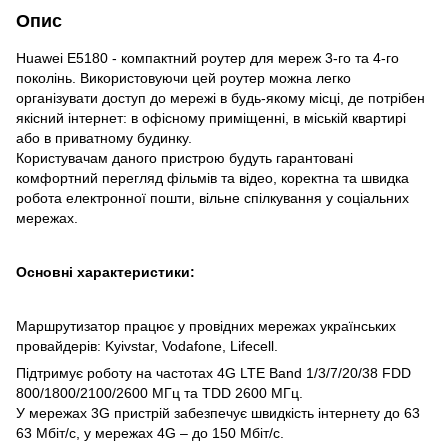
Опис
Huawei E5180 - компактний роутер для мереж 3-го та 4-го
поколінь. Використовуючи цей роутер можна легко
організувати доступ до мережі в будь-якому місці, де потрібен
якісний інтернет: в офісному приміщенні, в міській квартирі
або в приватному будинку.
Користувачам даного пристрою будуть гарантовані
комфортний перегляд фільмів та відео, коректна та швидка
робота електронної пошти, вільне спілкування у соціальних
мережах.
Основні характеристики:
Маршрутизатор працює у провідних мережах українських
провайдерів: Kyivstar, Vodafone, Lifecell.
Підтримує роботу на частотах 4G LTE Band 1/3/7/20/38 FDD
800/1800/2100/2600 МГц та TDD 2600 МГц.
У мережах 3G пристрій забезпечує швидкість інтернету до 63
63 Мбіт/с, у мережах 4G – до 150 Мбіт/с.