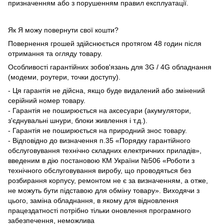
призначенням або з порушенням правил експлуатації.
Як Я можу повернути свої кошти?
Повернення грошей здійснюється протягом 48 годин після
отримання та огляду товару.
Особливості гарантійних зобов'язань для 3G / 4G обладнання
(модеми, роутери, точки доступу).
- Ця гарантія не дійсна, якщо буде видалений або змінений
серійний номер товару.
- Гарантія не поширюється на аксесуари (акумулятори,
з'єднувальні шнури, блоки живлення і т.д.).
- Гарантія не поширюється на природний знос товару.
- Відповідно до визначення п.35 «Порядку гарантійного
обслуговування технічно складних електричних приладів»,
введеним в дію постановою КМ України №506 «Роботи з
технічного обслуговування виробу, що проводяться без
розбирання корпусу, ремонтом не є за визначенням, а отже,
не можуть бути підставою для обміну товару». Виходячи з
цього, заміна обладнання, в якому для відновлення
працездатності потрібно тільки оновлення програмного
забезпечення, неможлива