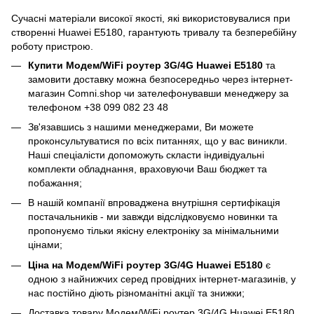
Сучасні матеріали високої якості, які використовувалися при
створенні Huawei E5180, гарантують тривалу та безперебійну
роботу пристрою.
Купити Модем/WiFi роутер 3G/4G Huawei E5180
та
замовити доставку можна безпосередньо через інтернет-
магазин Comni.shop чи зателефонувавши менеджеру за
телефоном +38 099 082 23 48
Зв'язавшись з нашими менеджерами, Ви можете
проконсультуватися по всіх питаннях, що у вас виникли.
Наші спеціалісти допоможуть скласти індивідуальні
комплекти обладнання, враховуючи Ваш бюджет та
побажання;
В нашій компанії впроваджена внутрішня сертифікація
постачальників - ми завжди відслідковуємо новинки та
пропонуємо тільки якісну електроніку за мінімальними
цінами;
Ціна на Модем/WiFi роутер 3G/4G Huawei E5180
є
одною з найнижчих серед провідних інтернет-магазинів, у
нас постійно діють різноманітні акції та знижки;
Доставка товару Модем/WiFi роутер 3G/4G Huawei E5180