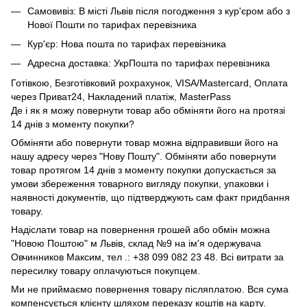
Самовивіз: В місті Львів після погодження з кур'єром або з
Нової Пошти по тарифах перевізника
Кур'єр: Нова пошта по тарифах перевізника
Адресна доставка: УкрПошта по тарифах перевізника
Готівкою, Безготівковий рохрахунок, VISA/Mastercard, Оплата
через Приват24, Накладений платіж, MasterPass
Де і як я можу повернути товар або обміняти його на протязі
14 днів з моменту покупки?
Обміняти або повернути товар можна відправивши його на
нашу адресу через "Нову Пошту". Обміняти або повернути
товар протягом 14 днів з моменту покупки допускається за
умови збереження товарного вигляду покупки, упаковки і
наявності документів, що підтверджують сам факт придбання
товару.
Надіслати товар на повернення грошей або обмін можна
"Новою Поштою" м Львів, склад №9 на ім'я одержувача
Овчинников Максим, тел .: +38 099 082 23 48. Всі витрати за
пересилку товару оплачуються покупцем.
Ми не приймаємо повернення товару післяплатою. Вся сума
компенсується клієнту шляхом переказу коштів на карту.