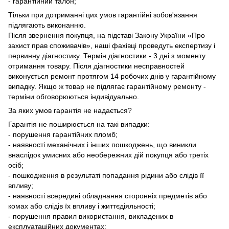
- гарантійний талон;
Тільки при дотриманні цих умов гарантійні зобов'язання
підлягають виконанню.
Після звернення покупця, на підставі Закону України «Про
захист прав споживачів», наші фахівці проведуть експертизу і
первинну діагностику. Термін діагностики - 3 дні з моменту
отримання товару. Після діагностики несправностей
виконується ремонт протягом 14 робочих днів у гарантійному
випадку. Якщо ж товар не підлягає гарантійному ремонту -
терміни обговорюються індивідуально.
За яких умов гарантія не надається?
Гарантія не поширюється на такі випадки:
- порушення гарантійних пломб;
- наявності механічних і інших пошкоджень, що виникли
внаслідок умисних або необережних дій покупця або третіх
осіб;
- пошкодження в результаті попадання рідини або слідів її
впливу;
- наявності всередині обладнання сторонніх предметів або
комах або слідів їх впливу і життєдіяльності;
- порушення правил використання, викладених в
експлуатаційних документах;