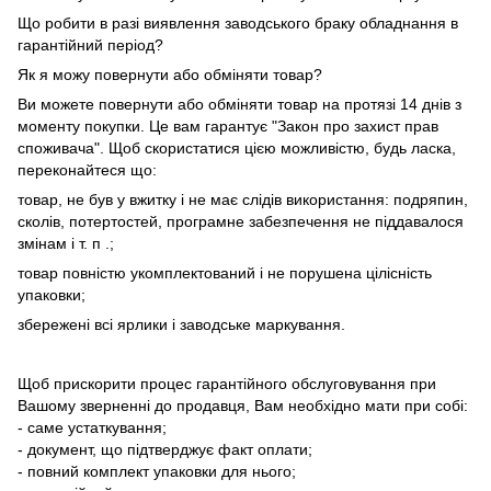
Що робити в разі виявлення заводського браку обладнання в
гарантійний період?
Як я можу повернути або обміняти товар?
Ви можете повернути або обміняти товар на протязі 14 днів з
моменту покупки. Це вам гарантує "Закон про захист прав
споживача". Щоб скористатися цією можливістю, будь ласка,
переконайтеся що:
товар, не був у вжитку і не має слідів використання: подряпин,
сколів, потертостей, програмне забезпечення не піддавалося
змінам і т. п .;
товар повністю укомплектований і не порушена цілісність
упаковки;
збережені всі ярлики і заводське маркування.
Щоб прискорити процес гарантійного обслуговування при
Вашому зверненні до продавця, Вам необхідно мати при собі:
- саме устаткування;
- документ, що підтверджує факт оплати;
- повний комплект упаковки для нього;