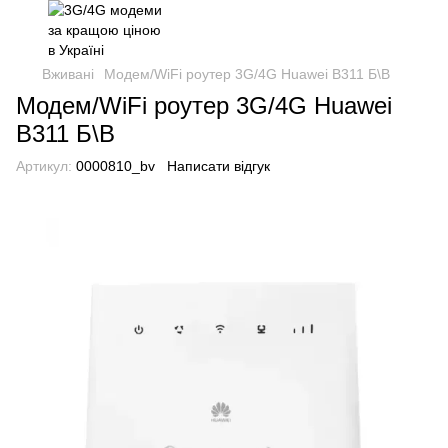
Вживані
Модем/WiFi роутер 3G/4G Huawei B311 Б\В
Модем/WiFi роутер 3G/4G Huawei
B311 Б\В
Артикул:
0000810_bv
Написати відгук