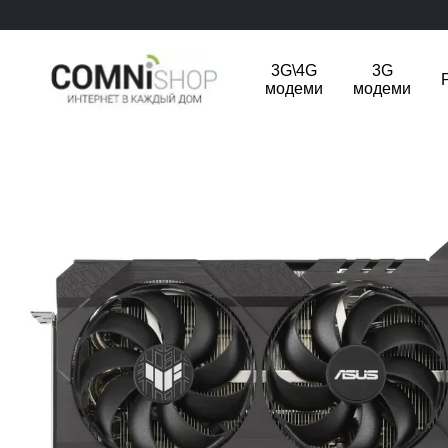
Перейти до основного контенту
3G\4G
3G
модеми
модеми