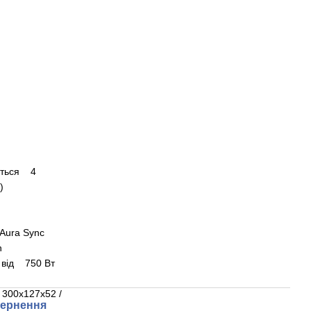
аються 4
)
 Aura Sync
n
 від 750 Вт
 300x127x52 /
ернення