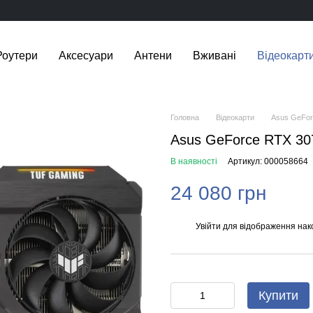
Роутери
Аксесуари
Антени
Вживані
Відеокарт
Головна
Відеокарти
Asus GeFor
Asus GeForce RTX 30
В наявності
Артикул: 000058664
24 080 грн
Увійти
для відображення нак
%
Купити