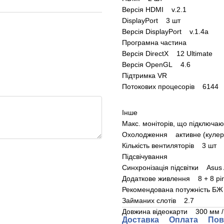
Версія HDMI v.2.1
DisplayPort 3 шт
Версія DisplayPort v.1.4a
Програмна частина
Версія DirectX 12 Ultimate
Версія OpenGL 4.6
Підтримка VR
Потокових процесорів 6144
Інше
Макс. моніторів, що підключ
Охолодження активне (кулер
Кількість вентиляторів 3 шт
Підсвічування
Синхронізація підсвітки Asus
Додаткове живлення 8 + 8 pi
Рекомендована потужність БЖ
Займаних слотів 2.7
Довжина відеокарти 300 мм /
Доставка
Оплата
Пов