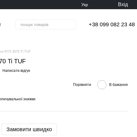
Вхід
Укр
+38 099 082 23 48
и
ce RTX 3070 Ti TUF
70 Ti TUF
Написати відгук
Порівняти
В бажання
опичувальної знижки
Замовити швидко