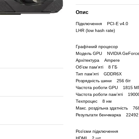
Опис
Підключення PCI-E v4.0
LHR (low hash rate)
Графічний процесор
Модель GPU NVIDIA GeForce 
Архітектура Ampere
Об'єм пам'яті 8 ГБ
Тип пам’яті GDDR6X
Розрядність шини 256 біт
Частота роботи GPU 1815 М
Частота роботи пам’яті 1900
Техпроцес 8 нм
Макс. роздільна здатність 76
Результати бенчмарка 22492 
Роз'єми підключення
HDMI 2 шт