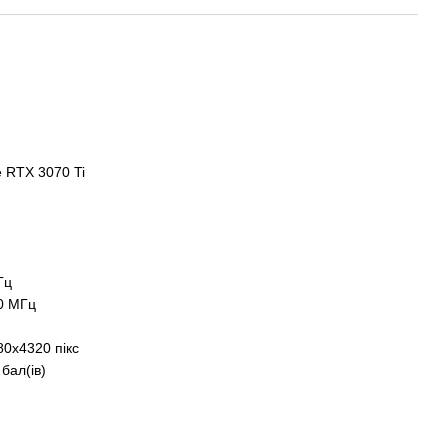
RTX 3070 Ti
Гц
0 МГц
80x4320 пікс
бал(ів)